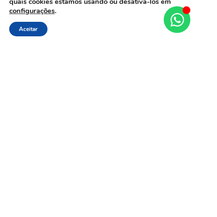
quais cookies estamos usando ou desativá-los em
configurações
.
Aceitar
Nome
E-mail
DDD
Telefone